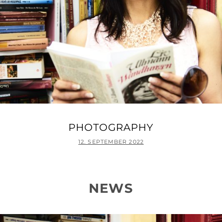
PHOTOGRAPHY
POSTED
12. SEPTEMBER 2022
ON
NEWS