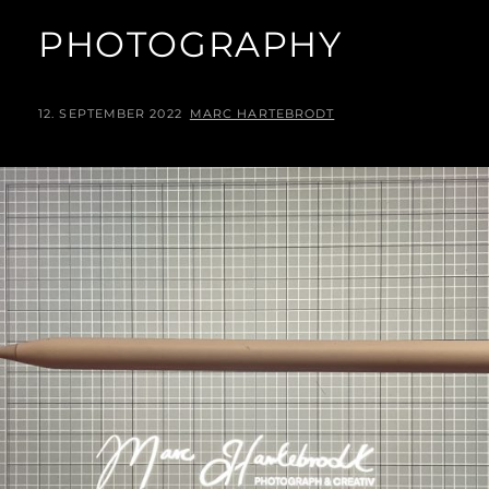
PHOTOGRAPHY
POSTED
BY
12. SEPTEMBER 2022
MARC HARTEBRODT
ON