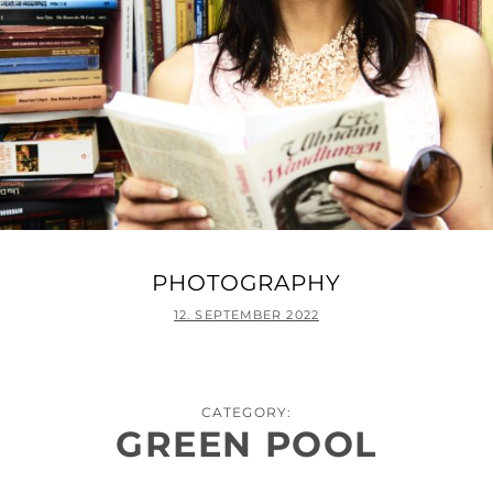
PHOTOGRAPHY
POSTED
12. SEPTEMBER 2022
ON
CATEGORY:
GREEN POOL