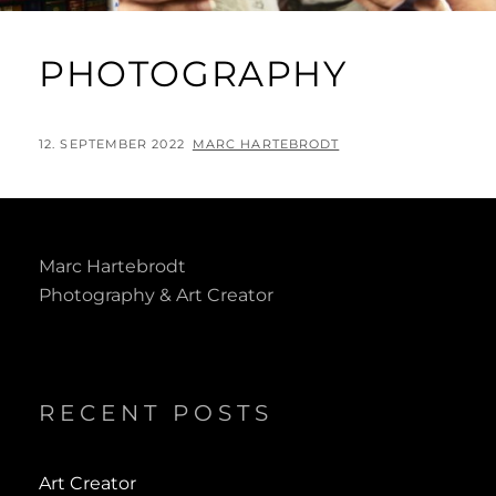
PHOTOGRAPHY
POSTED
BY
12. SEPTEMBER 2022
MARC HARTEBRODT
ON
Marc Hartebrodt
Photography & Art Creator
RECENT POSTS
Art Creator